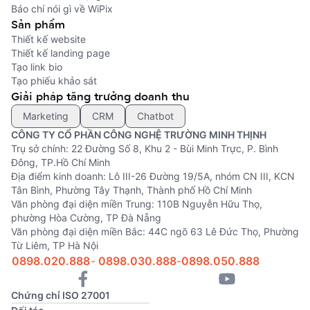
Báo chí nói gì về WiPix
Sản phẩm
Thiết kế website
Thiết kế landing page
Tạo link bio
Tạo phiếu khảo sát
Giải pháp tăng trưởng doanh thu
Marketing
CRM
Chatbot
CÔNG TY CỔ PHẦN CÔNG NGHỆ TRƯỜNG MINH THỊNH
Trụ sở chính: 22 Đường Số 8, Khu 2 - Bùi Minh Trực, P. Bình
Đông, TP.Hồ Chí Minh
Địa điểm kinh doanh: Lô III-26 Đường 19/5A, nhóm CN III, KCN
Tân Bình, Phường Tây Thạnh, Thành phố Hồ Chí Minh
Văn phòng đại diện miền Trung: 110B Nguyễn Hữu Thọ,
phường Hòa Cường, TP Đà Nẵng
Văn phòng đại diện miền Bắc: 44C ngõ 63 Lê Đức Thọ, Phường
Từ Liêm, TP Hà Nội
0898.020.888
-
0898.030.888
-
0898.050.888
Chứng chỉ ISO 27001