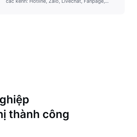
các kênh: Hotline, Zalo, Livechat, Fanpage,...
nghiệp
hị thành công