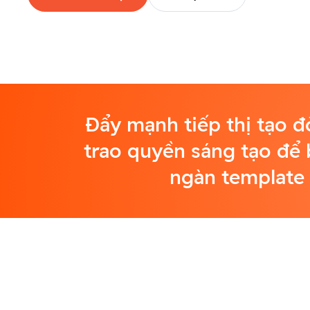
Đẩy mạnh tiếp thị tạo đ
trao quyền sáng tạo để 
ngàn template 