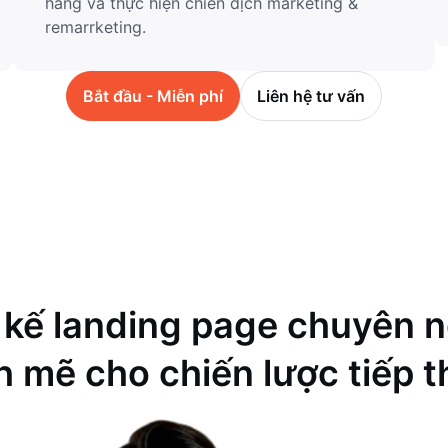
hàng và thực hiện chiến dịch marketing &
remarrketing.
Bắt đầu - Miễn phí
Liên hệ tư vấn
 kế landing page chuyên 
 mẽ cho chiến lược tiếp t