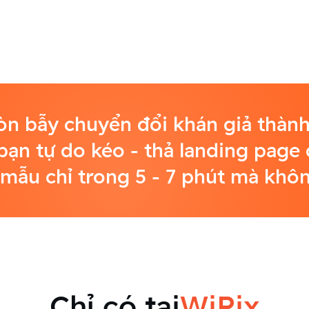
òn bẫy chuyển đổi khán giả thàn
bạn tự do kéo - thả landing page
mẫu chỉ trong 5 - 7 phút mà không
Chỉ có tại
WiPix