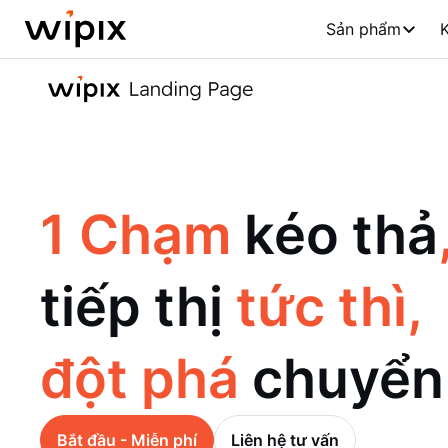
Sản phẩm
K
1 Chạm
kéo thả
tiếp thị
tức thì,
đột phá
chuyển
Bắt đầu - Miễn phí
Liên hệ tư vấn