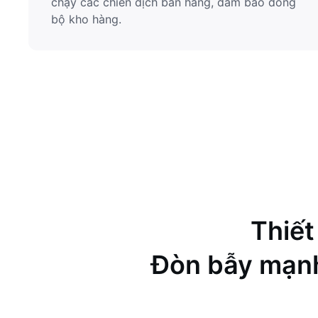
chạy các chiến dịch bán hàng, đảm bảo đồng
bộ kho hàng.
Thiết
Đòn bẫy mạnh