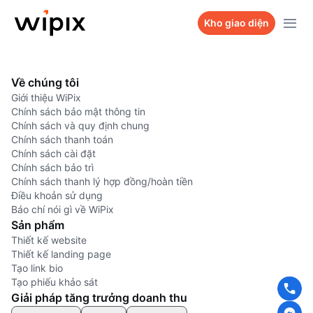
Sản phẩm
Kho giao diện
Kho giao diện
WiPix Website
Về chúng tôi
Bảng giá
WiPix Landing page
Giới thiệu WiPix
Chính sách bảo mật thông tin
Dự án
WiPix Survey
Chính sách và quy định chung
Chính sách thanh toán
Hỏi Wi Team
WiPix Bio link
Chính sách cài đặt
Chính sách bảo trì
Liên hệ
Chính sách thanh lý hợp đồng/hoàn tiền
Điều khoản sử dụng
Báo chí nói gì về WiPix
Sản phẩm
Thiết kế website
Thiết kế landing page
Tạo link bio
Tạo phiếu khảo sát
Giải pháp tăng trưởng doanh thu