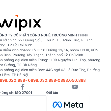
ÔNG TY CỔ PHẦN CÔNG NGHỆ TRƯỜNG MINH THỊNH
ụ sở chính: 22 Đường Số 8, Khu 2 - Bùi Minh Trực, P. Bình
ông, TP.Hồ Chí Minh
ịa điểm kinh doanh: Lô III-26 Đường 19/5A, nhóm CN III, KCN
ân Bình, Phường Tây Thạnh, Thành phố Hồ Chí Minh
ăn phòng đại diện miền Trung: 110B Nguyễn Hữu Thọ, phường
òa Cường, TP Đà Nẵng
ăn phòng đại diện miền Bắc: 44C ngõ 63 Lê Đức Thọ, Phường
ừ Liêm, TP Hà Nội
898.020.888
-
0898.030.888
-
0898.050.888
hứng chỉ ISO 27001
Đối tác