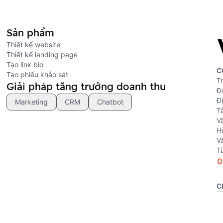
Sản phẩm
Thiết kế website
Thiết kế landing page
Tạo link bio
C
Tạo phiếu khảo sát
Tr
Giải pháp tăng trưởng doanh thu
Đ
Đ
Marketing
CRM
Chatbot
T
V
H
V
T
0
C