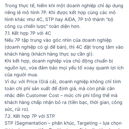
Trong thực tế, hiếm khi một doanh nghiệp chỉ áp dụng
riêng lẻ mô hình 7P. Khi được kết hợp cùng các mô
hình khác như 4C, STP hay AIDA, 7P trở thành “bộ
công cụ chiến lược” toàn diện hơn.
7.1. Kết hợp 7P với 4C
Nếu 7P tập trung vào góc nhìn của doanh nghiệp
(doanh nghiệp có gì để bán), thì 4C đặt trọng tâm vào
khách hàng (khách hàng thực sự cần gì).
Khi kết hợp, doanh nghiệp vừa chủ động chuẩn bị
nguồn lực, vừa đảm bảo mọi yếu tố xoay quanh lợi ích
của người mua.
Ví dụ: với Price (Giá cả), doanh nghiệp không chỉ tính
toán chi phí sản xuất để định giá, mà còn phải cân
nhắc đến Customer Cost – mức chi phí tổng thể mà
khách hàng chấp nhận bỏ ra (tiền bạc, thời gian, công
sức, rủi ro).
7.2. Kết hợp 7P với STP
STP (Segmentation – phân khúc, Targeting – lựa chọn