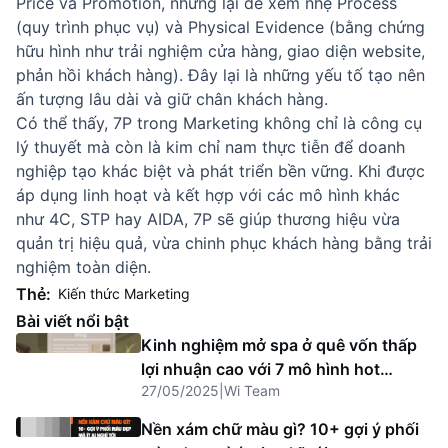
Price và Promotion, nhưng lại dễ xem nhẹ Process
(quy trình phục vụ) và Physical Evidence (bằng chứng
hữu hình như trải nghiệm cửa hàng, giao diện website,
phản hồi khách hàng). Đây lại là những yếu tố tạo nên
ấn tượng lâu dài và giữ chân khách hàng.
Có thể thấy, 7P trong Marketing không chỉ là công cụ
lý thuyết mà còn là kim chỉ nam thực tiễn để doanh
nghiệp tạo khác biệt và phát triển bền vững. Khi được
áp dụng linh hoạt và kết hợp với các mô hình khác
như 4C, STP hay AIDA, 7P sẽ giúp thương hiệu vừa
quản trị hiệu quả, vừa chinh phục khách hàng bằng trải
nghiệm toàn diện.
Thẻ:
Kiến thức Marketing
Bài viết nổi bật
Kinh nghiệm mở spa ở quê vốn thấp
lợi nhuận cao với 7 mô hình hot
27/05/2025
|
Wi Team
2025
Nền xám chữ màu gì? 10+ gợi ý phối