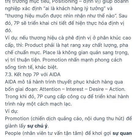
thị trường mục tiêu, Positioning – định vị) giúp doanh
nghiệp xác định “ai là khách hàng lý tưởng” và
“thương hiệu muốn được nhìn nhận như thế nào”. Sau
đó, 7P sẽ triển khai chi tiết để hiện thực hóa định vị
đó.
Ví dụ: nếu thương hiệu cà phê định vị ở phân khúc cao
cấp, thì: Product phải là hạt rang xay chất lượng, pha
chế chuẩn mực. Place là không gian quán sang trọng,
vị trí thuận tiện. Promotion nhấn mạnh phong cách
sống tinh tế, khác biệt.
7.3. Kết hợp 7P với AIDA
AIDA mô tả hành trình thuyết phục khách hàng qua
bốn giai đoạn: Attention – Interest – Desire – Action.
Trong khi đó, 7P cung cấp công cụ để triển khai hành
trình này một cách mạch lạc.
Ví dụ:
Promotion (chiến dịch quảng cáo, nội dung thu hút) để
giành lấy
sự chú ý
.
People (nhân viên tư vấn tận tâm) để khơi gợi
sự quan