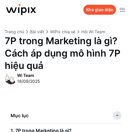
Sản phẩm
Kho giao diện
Kho giao diện
WiPix Website
Trang chủ
Bài viết
WiPix chia sẻ
Hỏi Wi Team
Bảng giá
WiPix Landing page
7P trong Marketing là gì?
Dự án
WiPix Survey
Cách áp dụng mô hình 7P
Hỏi Wi Team
WiPix Bio link
hiệu quả
Liên hệ
Wi Team
18/09/2025
Mục lục
1. 7P trong Marketing là gì?