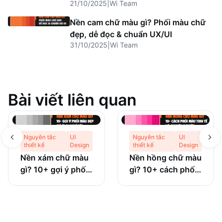
21/10/2025
|
Wi Team
Nền cam chữ màu gì? Phối màu chữ
đẹp, dễ đọc & chuẩn UX/UI
31/10/2025
|
Wi Team
Bài viết liên quan
Nguyên tắc
UI
Nguyên tắc
UI
thiết kế
Design
thiết kế
Design
Nền xám chữ màu
Nền hồng chữ màu
gì? 10+ gợi ý phối
gì? 10+ cách phối
màu đẹp mà ít ai
màu tinh tế và
nghĩ tới
chuyên nghiệp