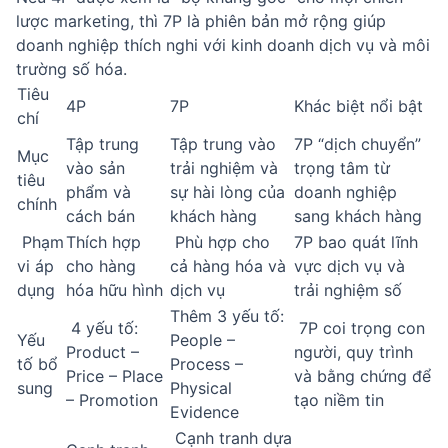
lược marketing, thì 7P là phiên bản mở rộng giúp
doanh nghiệp thích nghi với kinh doanh dịch vụ và môi
trường số hóa.
Tiêu
4P
7P
Khác biệt nổi bật
chí
Tập trung
Tập trung vào
7P “dịch chuyển”
Mục
vào sản
trải nghiệm và
trọng tâm từ
tiêu
phẩm và
sự hài lòng của
doanh nghiệp
chính
cách bán
khách hàng
sang khách hàng
Phạm
Thích hợp
Phù hợp cho
7P bao quát lĩnh
vi áp
cho hàng
cả hàng hóa và
vực dịch vụ và
dụng
hóa hữu hình
dịch vụ
trải nghiệm số
Thêm 3 yếu tố:
4 yếu tố:
7P coi trọng con
Yếu
People –
Product –
người, quy trình
tố bổ
Process –
Price – Place
và bằng chứng để
sung
Physical
– Promotion
tạo niềm tin
Evidence
Cạnh tranh dựa