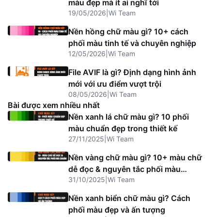
màu đẹp mà ít ai nghĩ tới
19/05/2026
|
Wi Team
Nền hồng chữ màu gì? 10+ cách
phối màu tinh tế và chuyên nghiệp
12/05/2026
|
Wi Team
File AVIF là gì? Định dạng hình ảnh
mới với ưu điểm vượt trội
08/05/2026
|
Wi Team
Bài được xem nhiều nhất
Nền xanh lá chữ màu gì? 10 phối
màu chuẩn đẹp trong thiết kế
27/11/2025
|
Wi Team
Nền vàng chữ màu gì? 10+ màu chữ
dễ đọc & nguyên tắc phối màu
31/10/2025
|
Wi Team
chuẩn
Nền xanh biển chữ màu gì? Cách
phối màu đẹp và ấn tượng