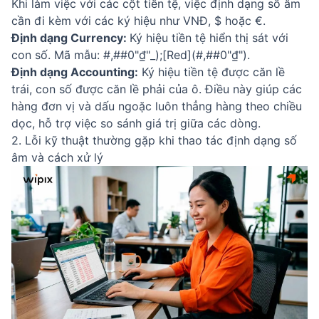
Khi làm việc với các cột tiền tệ, việc định dạng số âm
cần đi kèm với các ký hiệu như VNĐ, $ hoặc €.
Định dạng Currency:
Ký hiệu tiền tệ hiển thị sát với
con số. Mã mẫu: #,##0"₫"_);[Red](#,##0"₫").
Định dạng Accounting:
Ký hiệu tiền tệ được căn lề
trái, con số được căn lề phải của ô. Điều này giúp các
hàng đơn vị và dấu ngoặc luôn thẳng hàng theo chiều
dọc, hỗ trợ việc so sánh giá trị giữa các dòng.
2. Lỗi kỹ thuật thường gặp khi thao tác định dạng số
âm và cách xử lý