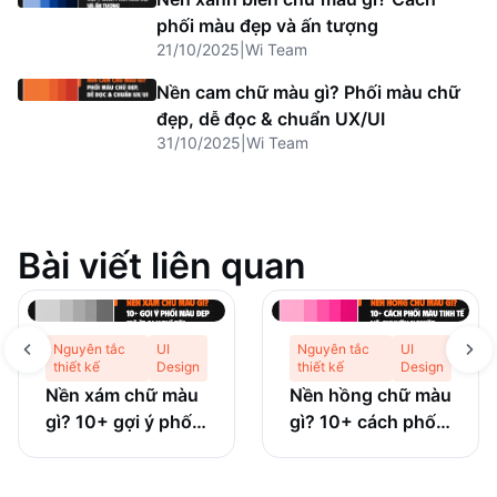
phối màu đẹp và ấn tượng
21/10/2025
|
Wi Team
Nền cam chữ màu gì? Phối màu chữ
đẹp, dễ đọc & chuẩn UX/UI
31/10/2025
|
Wi Team
Bài viết liên quan
Nguyên tắc
UI
Nguyên tắc
UI
thiết kế
Design
thiết kế
Design
Nền xám chữ màu
Nền hồng chữ màu
gì? 10+ gợi ý phối
gì? 10+ cách phối
màu đẹp mà ít ai
màu tinh tế và
nghĩ tới
chuyên nghiệp