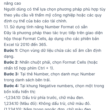
nâng cao
Người dùng có thể lựa chọn phương pháp phù hợp tùy
theo yêu cầu về thẩm mỹ công nghiệp hoặc các quy
định cụ thể của báo cáo tài chính.
1.1. Sử dụng tính năng Number Format có sẵn
Đây là phương pháp thao tác trực tiếp trên giao diện
hộp thoại Format Cells, áp dụng cho các phiên bản
Excel từ 2010 đến 365.
Bước 1:
Chọn vùng dữ liệu chứa các số âm cần định
dạng.
Bước 2
: Nhấn chuột phải, chọn Format Cells (hoặc
nhấn tổ hợp phím Ctrl + 1).
Bước 3:
Tại thẻ Number, chọn danh mục Number
trong danh sách bên trái.
Bước 4:
Tại khung Negative numbers, chọn một trong
bốn kiểu hiển thị:
-1,234.10: Dấu trừ phía trước, chữ màu đen.
1,234.10 (Màu đỏ): Không dấu trừ, chữ màu đỏ.
(1,234.10): Nằm trong ngoặc đơn, chữ màu đen.