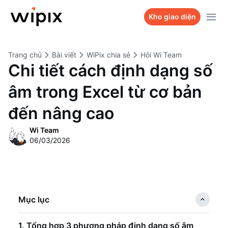
Sản phẩm
Kho giao diện
Kho giao diện
WiPix Website
Trang chủ
Bài viết
WiPix chia sẻ
Hỏi Wi Team
Bảng giá
WiPix Landing page
Chi tiết cách định dạng số
Dự án
WiPix Survey
âm trong Excel từ cơ bản
Hỏi Wi Team
WiPix Bio link
đến nâng cao
Liên hệ
Wi Team
06/03/2026
Mục lục
1. Tổng hợp 3 phương pháp định dạng số âm