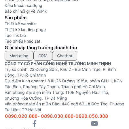
Điều khoản sử dụng
Báo chí nói gì về WiPix
Sản phẩm
Thiết kế website
Thiết kế landing page
Tạo link bio
Tạo phiếu khảo sát
Giải pháp tăng trưởng doanh thu
Marketing
CRM
Chatbot
CÔNG TY CỔ PHẦN CÔNG NGHỆ TRƯỜNG MINH THỊNH
Trụ sở chính: 22 Đường Số 8, Khu 2 - Bùi Minh Trực, P. Bình
Đông, TP.Hồ Chí Minh
Địa điểm kinh doanh: Lô III-26 Đường 19/5A, nhóm CN III, KCN
Tân Bình, Phường Tây Thạnh, Thành phố Hồ Chí Minh
Văn phòng đại diện miền Trung: 110B Nguyễn Hữu Thọ,
phường Hòa Cường, TP Đà Nẵng
Văn phòng đại diện miền Bắc: 44C ngõ 63 Lê Đức Thọ, Phường
Từ Liêm, TP Hà Nội
0898.020.888
-
0898.030.888
-
0898.050.888