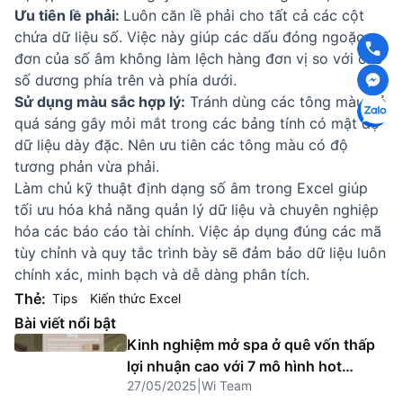
Ưu tiên lề phải:
Luôn căn lề phải cho tất cả các cột
chứa dữ liệu số. Việc này giúp các dấu đóng ngoặc
đơn của số âm không làm lệch hàng đơn vị so với các
số dương phía trên và phía dưới.
Sử dụng màu sắc hợp lý:
Tránh dùng các tông màu đỏ
quá sáng gây mỏi mắt trong các bảng tính có mật độ
dữ liệu dày đặc. Nên ưu tiên các tông màu có độ
tương phản vừa phải.
Làm chủ kỹ thuật định dạng số âm trong Excel giúp
tối ưu hóa khả năng quản lý dữ liệu và chuyên nghiệp
hóa các báo cáo tài chính. Việc áp dụng đúng các mã
tùy chỉnh và quy tắc trình bày sẽ đảm bảo dữ liệu luôn
chính xác, minh bạch và dễ dàng phân tích.
Thẻ:
Tips
Kiến thức Excel
Bài viết nổi bật
Kinh nghiệm mở spa ở quê vốn thấp
lợi nhuận cao với 7 mô hình hot
27/05/2025
|
Wi Team
2025