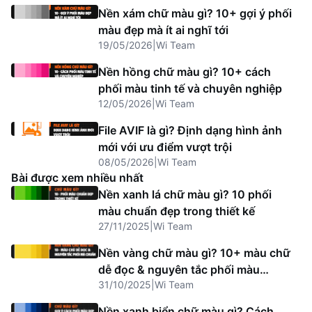
Nền xám chữ màu gì? 10+ gợi ý phối
màu đẹp mà ít ai nghĩ tới
19/05/2026
|
Wi Team
Nền hồng chữ màu gì? 10+ cách
phối màu tinh tế và chuyên nghiệp
12/05/2026
|
Wi Team
File AVIF là gì? Định dạng hình ảnh
mới với ưu điểm vượt trội
08/05/2026
|
Wi Team
Bài được xem nhiều nhất
Nền xanh lá chữ màu gì? 10 phối
màu chuẩn đẹp trong thiết kế
27/11/2025
|
Wi Team
Nền vàng chữ màu gì? 10+ màu chữ
dễ đọc & nguyên tắc phối màu
31/10/2025
|
Wi Team
chuẩn
Nền xanh biển chữ màu gì? Cách