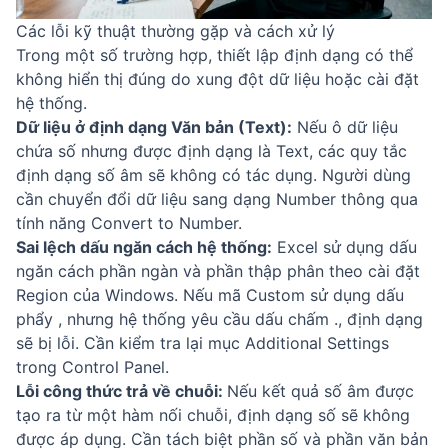
Các lỗi kỹ thuật thường gặp và cách xử lý
Trong một số trường hợp, thiết lập định dạng có thể
không hiển thị đúng do xung đột dữ liệu hoặc cài đặt
hệ thống.
Dữ liệu ở định dạng Văn bản (Text):
Nếu ô dữ liệu
chứa số nhưng được định dạng là Text, các quy tắc
định dạng số âm sẽ không có tác dụng. Người dùng
cần chuyển đổi dữ liệu sang dạng Number thông qua
tính năng Convert to Number.
Sai lệch dấu ngăn cách hệ thống:
Excel sử dụng dấu
ngăn cách phần ngàn và phần thập phân theo cài đặt
Region của Windows. Nếu mã Custom sử dụng dấu
phẩy , nhưng hệ thống yêu cầu dấu chấm ., định dạng
sẽ bị lỗi. Cần kiểm tra lại mục Additional Settings
trong Control Panel.
Lỗi công thức trả về chuỗi:
Nếu kết quả số âm được
tạo ra từ một hàm nối chuỗi, định dạng số sẽ không
được áp dụng. Cần tách biệt phần số và phần văn bản