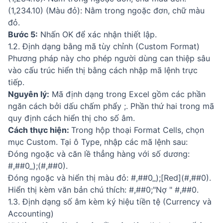
(1,234.10) (Màu đỏ): Nằm trong ngoặc đơn, chữ màu
đỏ.
Bước 5:
Nhấn OK để xác nhận thiết lập.
1.2. Định dạng bằng mã tùy chỉnh (Custom Format)
Phương pháp này cho phép người dùng can thiệp sâu
vào cấu trúc hiển thị bằng cách nhập mã lệnh trực
tiếp.
Nguyên lý:
Mã định dạng trong Excel gồm các phần
ngăn cách bởi dấu chấm phẩy ;. Phần thứ hai trong mã
quy định cách hiển thị cho số âm.
Cách thực hiện:
Trong hộp thoại Format Cells, chọn
mục Custom. Tại ô Type, nhập các mã lệnh sau:
Đóng ngoặc và căn lề thẳng hàng với số dương:
#,##0_);(#,##0).
Đóng ngoặc và hiển thị màu đỏ: #,##0_);[Red](#,##0).
Hiển thị kèm văn bản chú thích: #,##0;"Nợ " #,##0.
1.3. Định dạng số âm kèm ký hiệu tiền tệ (Currency và
Accounting)