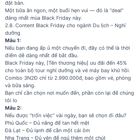
đặt bàn.
Một bữa ăn ngon, một buổi hẹn vui — đó là “deal”
đáng nhất mùa Black Friday này.
2.8. Content Black Friday cho ngành Du lịch – Nghỉ
dưỡng
Mẫu 1:
Nếu bạn đang ấp ủ một chuyến đi, đây có thể là thời
điểm dễ dàng nhất để bắt đầu.
Black Friday này, [Tên thương hiệu] ưu đãi đến 45%
cho toàn bộ tour nghỉ dưỡng và vé máy bay khứ hồi.
Combo 3N2Đ chỉ từ 2.990.000đ, bao gồm vé, phòng
và bữa sáng.
Bạn chỉ cần chọn nơi muốn đến, phần còn lại để chúng
tôi lo
Mẫu 2:
Nếu được “trốn việc” vài ngày, bạn sẽ chọn đi đâu?
Phú Quốc – Đủ nắng để tan hết mệt
Đà Lạt – Đủ lạnh để cần một cái ôm
Nha Trang – Đủ yên để ngủ thêm một chút