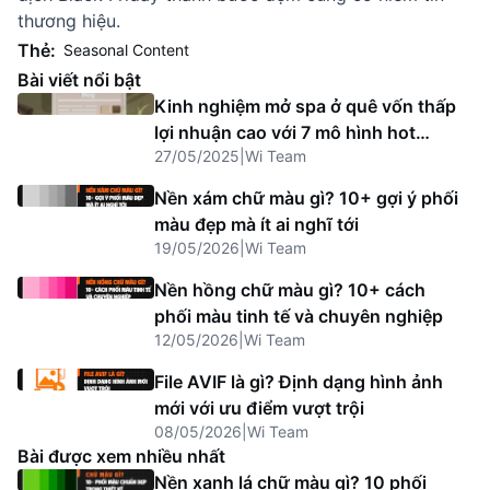
thương hiệu.
Thẻ:
Seasonal Content
Bài viết nổi bật
Kinh nghiệm mở spa ở quê vốn thấp
lợi nhuận cao với 7 mô hình hot
27/05/2025
|
Wi Team
2025
Nền xám chữ màu gì? 10+ gợi ý phối
màu đẹp mà ít ai nghĩ tới
19/05/2026
|
Wi Team
Nền hồng chữ màu gì? 10+ cách
phối màu tinh tế và chuyên nghiệp
12/05/2026
|
Wi Team
File AVIF là gì? Định dạng hình ảnh
mới với ưu điểm vượt trội
08/05/2026
|
Wi Team
Bài được xem nhiều nhất
Nền xanh lá chữ màu gì? 10 phối