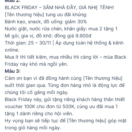
Mẫu 2:
BLACK FRIDAY – SẮM NHÀ ĐẦY, GIÁ NHẸ TÊNH!
[Tên thương hiệu] tung ưu đãi khủng:
Bánh kẹo, snack, đồ uống: giảm 30%
Nước giặt, nước rửa chén, khăn giấy: mua 2 tặng 1
Mì gói, gia vị, đồ khô: đồng giá 9.900đ
Thời gian: 25 – 30/11 | Áp dụng toàn hệ thống & kênh
online.
Mua ít thì tiết kiệm, mua nhiều thì càng lời – mùa Black
Friday này khó mà ngồi yên.
Mẫu 3:
Cảm ơn bạn vì đã đồng hành cùng [Tên thương hiệu]
suốt thời gian qua. Từng đơn hàng nhỏ là động lực để
chúng tôi cố gắng mỗi ngày.
Black Friday này, gửi tặng riêng khách hàng thân thiết
voucher 100K cho đơn từ 500K, cùng ưu đãi mua 1
tặng 1 dành riêng cho hội viên.
Hy vọng bạn sẽ tiếp tục để [Tên thương hiệu] góp mặt
trong giỏ hàng mỗi ngày.