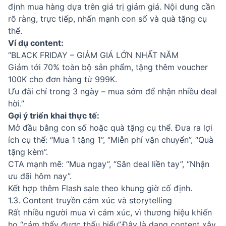
định mua hàng dựa trên giá trị giảm giá. Nội dung cần
rõ ràng, trực tiếp, nhấn mạnh con số và quà tặng cụ
thể.
Ví dụ content:
“BLACK FRIDAY – GIẢM GIÁ LỚN NHẤT NĂM
Giảm tới 70% toàn bộ sản phẩm, tặng thêm voucher
100K cho đơn hàng từ 999K.
Ưu đãi chỉ trong 3 ngày – mua sớm để nhận nhiều deal
hời.”
Gợi ý triển khai thực tế:
Mở đầu bằng con số hoặc quà tặng cụ thể. Đưa ra lợi
ích cụ thể: “Mua 1 tặng 1”, “Miễn phí vận chuyển”, “Quà
tặng kèm”.
CTA mạnh mẽ: “Mua ngay”, “Săn deal liền tay”, “Nhận
ưu đãi hôm nay”.
Kết hợp thêm Flash sale theo khung giờ cố định.
1.3. Content truyền cảm xúc và storytelling
Rất nhiều người mua vì cảm xúc, vì thương hiệu khiến
họ “cảm thấy được thấu hiểu”.Đây là dạng content xây