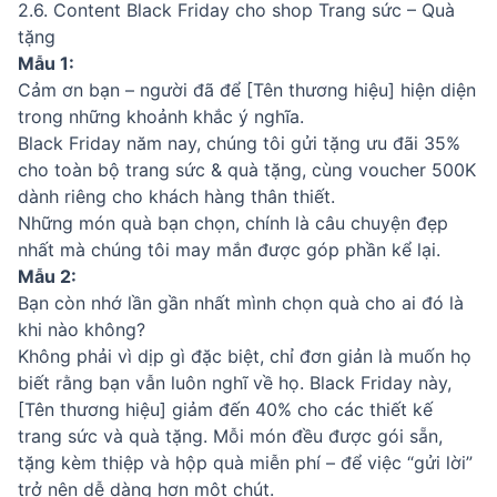
2.6. Content Black Friday cho shop Trang sức – Quà
tặng
Mẫu 1:
Cảm ơn bạn – người đã để [Tên thương hiệu] hiện diện
trong những khoảnh khắc ý nghĩa.
Black Friday năm nay, chúng tôi gửi tặng ưu đãi 35%
cho toàn bộ trang sức & quà tặng, cùng voucher 500K
dành riêng cho khách hàng thân thiết.
Những món quà bạn chọn, chính là câu chuyện đẹp
nhất mà chúng tôi may mắn được góp phần kể lại.
Mẫu 2:
Bạn còn nhớ lần gần nhất mình chọn quà cho ai đó là
khi nào không?
Không phải vì dịp gì đặc biệt, chỉ đơn giản là muốn họ
biết rằng bạn vẫn luôn nghĩ về họ. Black Friday này,
[Tên thương hiệu] giảm đến 40% cho các thiết kế
trang sức và quà tặng. Mỗi món đều được gói sẵn,
tặng kèm thiệp và hộp quà miễn phí – để việc “gửi lời”
trở nên dễ dàng hơn một chút.