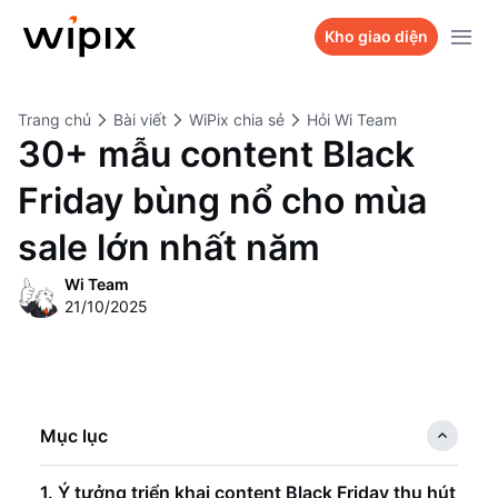
Sản phẩm
Kho giao diện
Kho giao diện
WiPix Website
Trang chủ
Bài viết
WiPix chia sẻ
Hỏi Wi Team
Bảng giá
WiPix Landing page
30+ mẫu content Black
Dự án
WiPix Survey
Friday bùng nổ cho mùa
Hỏi Wi Team
WiPix Bio link
sale lớn nhất năm
Liên hệ
Wi Team
21/10/2025
Mục lục
1. Ý tưởng triển khai content Black Friday thu hút