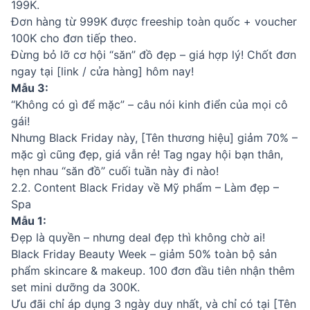
199K.
Đơn hàng từ 999K được freeship toàn quốc + voucher
100K cho đơn tiếp theo.
Đừng bỏ lỡ cơ hội “săn” đồ đẹp – giá hợp lý! Chốt đơn
ngay tại [link / cửa hàng] hôm nay!
Mẫu 3:
“Không có gì để mặc” – câu nói kinh điển của mọi cô
gái!
Nhưng Black Friday này, [Tên thương hiệu] giảm 70% –
mặc gì cũng đẹp, giá vẫn rẻ! Tag ngay hội bạn thân,
hẹn nhau “săn đồ” cuối tuần này đi nào!
2.2. Content Black Friday về Mỹ phẩm – Làm đẹp –
Spa
Mẫu 1:
Đẹp là quyền – nhưng deal đẹp thì không chờ ai!
Black Friday Beauty Week – giảm 50% toàn bộ sản
phẩm skincare & makeup. 100 đơn đầu tiên nhận thêm
set mini dưỡng da 300K.
Ưu đãi chỉ áp dụng 3 ngày duy nhất, và chỉ có tại [Tên