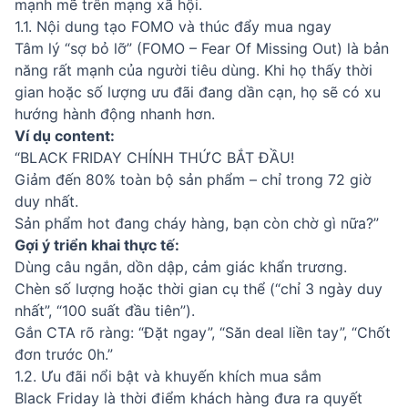
mạnh mẽ trên mạng xã hội.
1.1. Nội dung tạo FOMO và thúc đẩy mua ngay
Tâm lý “sợ bỏ lỡ” (FOMO – Fear Of Missing Out) là bản
năng rất mạnh của người tiêu dùng. Khi họ thấy thời
gian hoặc số lượng ưu đãi đang dần cạn, họ sẽ có xu
hướng hành động nhanh hơn.
Ví dụ content:
“BLACK FRIDAY CHÍNH THỨC BẮT ĐẦU!
Giảm đến 80% toàn bộ sản phẩm – chỉ trong 72 giờ
duy nhất.
Sản phẩm hot đang cháy hàng, bạn còn chờ gì nữa?”
Gợi ý triển khai thực tế:
Dùng câu ngắn, dồn dập, cảm giác khẩn trương.
Chèn số lượng hoặc thời gian cụ thể (“chỉ 3 ngày duy
nhất”, “100 suất đầu tiên”).
Gắn CTA rõ ràng: “Đặt ngay”, “Săn deal liền tay”, “Chốt
đơn trước 0h.”
1.2. Ưu đãi nổi bật và khuyến khích mua sắm
Black Friday là thời điểm khách hàng đưa ra quyết