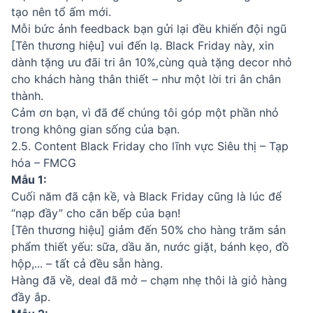
tạo nên tổ ấm mới.
Mỗi bức ảnh feedback bạn gửi lại đều khiến đội ngũ
[Tên thương hiệu] vui đến lạ. Black Friday này, xin
dành tặng ưu đãi tri ân 10%,cùng quà tặng decor nhỏ
cho khách hàng thân thiết – như một lời tri ân chân
thành.
Cảm ơn bạn, vì đã để chúng tôi góp một phần nhỏ
trong không gian sống của bạn.
2.5. Content Black Friday cho lĩnh vực Siêu thị – Tạp
hóa – FMCG
Mẫu 1:
Cuối năm đã cận kề, và Black Friday cũng là lúc để
“nạp đầy” cho căn bếp của bạn!
[Tên thương hiệu] giảm đến 50% cho hàng trăm sản
phẩm thiết yếu: sữa, dầu ăn, nước giặt, bánh kẹo, đồ
hộp,... – tất cả đều sẵn hàng.
Hàng đã về, deal đã mở – chạm nhẹ thôi là giỏ hàng
đầy ắp.