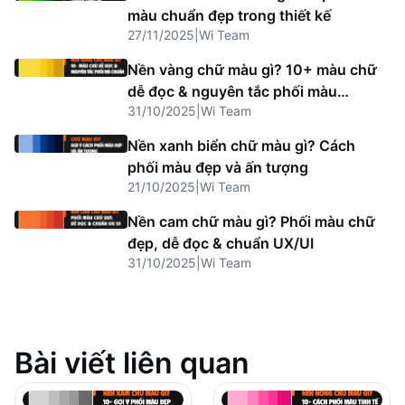
màu chuẩn đẹp trong thiết kế
27/11/2025
|
Wi Team
Nền vàng chữ màu gì? 10+ màu chữ
dễ đọc & nguyên tắc phối màu
31/10/2025
|
Wi Team
chuẩn
Nền xanh biển chữ màu gì? Cách
phối màu đẹp và ấn tượng
21/10/2025
|
Wi Team
Nền cam chữ màu gì? Phối màu chữ
đẹp, dễ đọc & chuẩn UX/UI
31/10/2025
|
Wi Team
Bài viết liên quan