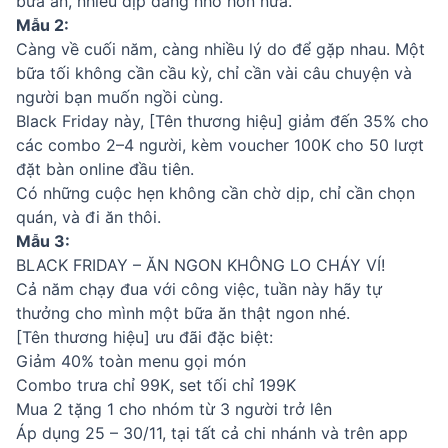
bữa ăn, nhiều dịp đáng nhớ hơn nữa.
Mẫu 2:
Càng về cuối năm, càng nhiều lý do để gặp nhau. Một
bữa tối không cần cầu kỳ, chỉ cần vài câu chuyện và
người bạn muốn ngồi cùng.
Black Friday này, [Tên thương hiệu] giảm đến 35% cho
các combo 2–4 người, kèm voucher 100K cho 50 lượt
đặt bàn online đầu tiên.
Có những cuộc hẹn không cần chờ dịp, chỉ cần chọn
quán, và đi ăn thôi.
Mẫu 3:
BLACK FRIDAY – ĂN NGON KHÔNG LO CHÁY VÍ!
Cả năm chạy đua với công việc, tuần này hãy tự
thưởng cho mình một bữa ăn thật ngon nhé.
[Tên thương hiệu] ưu đãi đặc biệt:
Giảm 40% toàn menu gọi món
Combo trưa chỉ 99K, set tối chỉ 199K
Mua 2 tặng 1 cho nhóm từ 3 người trở lên
Áp dụng 25 – 30/11, tại tất cả chi nhánh và trên app