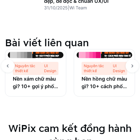
đẹp, dễ đọc & chuẩn UX/UI
31/10/2025
|
Wi Team
Bài viết liên quan
Nguyên tắc
UI
Nguyên tắc
UI
thiết kế
Design
thiết kế
Design
Nền xám chữ màu
Nền hồng chữ màu
gì? 10+ gợi ý phối
gì? 10+ cách phối
màu đẹp mà ít ai
màu tinh tế và
nghĩ tới
chuyên nghiệp
WiPix cam kết đồng hành