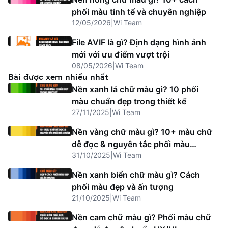
phối màu tinh tế và chuyên nghiệp
12/05/2026
|
Wi Team
File AVIF là gì? Định dạng hình ảnh
mới với ưu điểm vượt trội
08/05/2026
|
Wi Team
Bài được xem nhiều nhất
Nền xanh lá chữ màu gì? 10 phối
màu chuẩn đẹp trong thiết kế
27/11/2025
|
Wi Team
Nền vàng chữ màu gì? 10+ màu chữ
dễ đọc & nguyên tắc phối màu
31/10/2025
|
Wi Team
chuẩn
Nền xanh biển chữ màu gì? Cách
phối màu đẹp và ấn tượng
21/10/2025
|
Wi Team
Nền cam chữ màu gì? Phối màu chữ