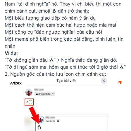
Nam “tái định nghĩa” nó. Thay vì chỉ biểu thị một con
chim cánh cụt, emoji 🐧 dần trở thành:
Một biểu tượng giao tiếp có hàm ý ẩn dụ
Một cách thể hiện cảm xúc hài hước hoặc mỉa mai
Một công cụ “đảo ngược nghĩa” của câu nói
Một meme phổ biến trong các bài đăng, bình luận, tin
nhắn
Ví dụ:
“Tớ không giận đâu 🐧”→ Nghĩa thật: đang giận đó.
“Tớ đi ngủ sớm mà, hôm qua chỉ thức tới 3 giờ thôi 🐧”
2. Nguồn gốc của trào lưu icon chim cánh cụt