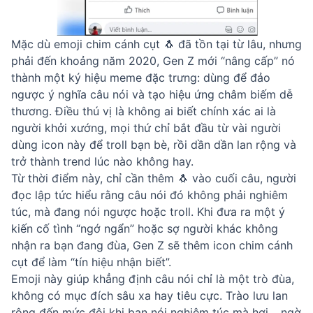
Mặc dù emoji chim cánh cụt 🐧 đã tồn tại từ lâu, nhưng
phải đến khoảng năm 2020, Gen Z mới “nâng cấp” nó
thành một ký hiệu meme đặc trưng: dùng để đảo
ngược ý nghĩa câu nói và tạo hiệu ứng châm biếm dễ
thương. Điều thú vị là không ai biết chính xác ai là
người khởi xướng, mọi thứ chỉ bắt đầu từ vài người
dùng icon này để troll bạn bè, rồi dần dần lan rộng và
trở thành trend lúc nào không hay.
Từ thời điểm này, chỉ cần thêm 🐧 vào cuối câu, người
đọc lập tức hiểu rằng câu nói đó không phải nghiêm
túc, mà đang nói ngược hoặc troll. Khi đưa ra một ý
kiến cố tình “ngớ ngẩn” hoặc sợ người khác không
nhận ra bạn đang đùa, Gen Z sẽ thêm icon chim cánh
cụt để làm “tín hiệu nhận biết”.
Emoji này giúp khẳng định câu nói chỉ là một trò đùa,
không có mục đích sâu xa hay tiêu cực. Trào lưu lan
rộng đến mức đôi khi bạn nói nghiêm túc mà hơi… ngờ