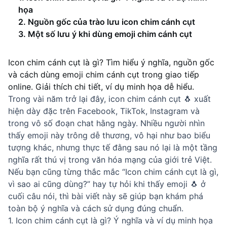
họa
2. Nguồn gốc của trào lưu icon chim cánh cụt
3. Một số lưu ý khi dùng emoji chim cánh cụt
Icon chim cánh cụt là gì? Tìm hiểu ý nghĩa, nguồn gốc 
và cách dùng emoji chim cánh cụt trong giao tiếp 
online. Giải thích chi tiết, ví dụ minh họa dễ hiểu.
Trong vài năm trở lại đây, icon chim cánh cụt 🐧 xuất
hiện dày đặc trên Facebook, TikTok, Instagram và
trong vô số đoạn chat hằng ngày. Nhiều người nhìn
thấy emoji này trông dễ thương, vô hại như bao biểu
tượng khác, nhưng thực tế đằng sau nó lại là một tầng
nghĩa rất thú vị trong văn hóa mạng của giới trẻ Việt.
Nếu bạn cũng từng thắc mắc “Icon chim cánh cụt là gì,
vì sao ai cũng dùng?” hay tự hỏi khi thấy emoji 🐧 ở
cuối câu nói, thì bài viết này sẽ giúp bạn khám phá
toàn bộ ý nghĩa và cách sử dụng đúng chuẩn.
1. Icon chim cánh cụt là gì? Ý nghĩa và ví dụ minh họa