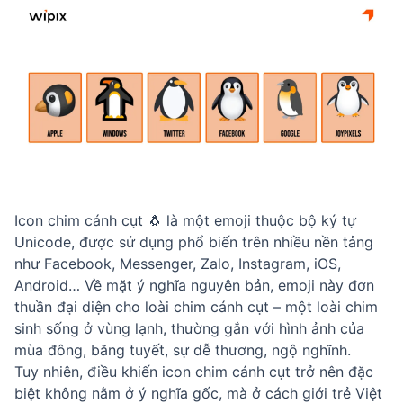
Icon chim cánh cụt 🐧 là một emoji thuộc bộ ký tự
Unicode, được sử dụng phổ biến trên nhiều nền tảng
như Facebook, Messenger, Zalo, Instagram, iOS,
Android… Về mặt ý nghĩa nguyên bản, emoji này đơn
thuần đại diện cho loài chim cánh cụt – một loài chim
sinh sống ở vùng lạnh, thường gắn với hình ảnh của
mùa đông, băng tuyết, sự dễ thương, ngộ nghĩnh.
Tuy nhiên, điều khiến icon chim cánh cụt trở nên đặc
biệt không nằm ở ý nghĩa gốc, mà ở cách giới trẻ Việt