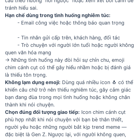
câu theo hướng “nói ngược” hoặc xem xét bối cảnh để
tránh hiểu sai.
Hạn chế dùng trong tình huống nghiêm túc:
- Email công việc hoặc thông báo quan trọng
- Tin nhắn gửi cấp trên, khách hàng, đối tác
- Trò chuyện với người lớn tuổi hoặc người không
quen văn hóa mạng
→ Những tình huống này đòi hỏi sự chỉn chu, emoji
chim cánh cụt có thể gây hiểu nhầm hoặc bị đánh giá
là thiếu tôn trọng.
Không lạm dụng emoji:
Dùng quá nhiều icon 🐧 có thể
khiến câu chữ trở nên thiếu nghiêm túc, gây cảm giác
bạn đang đùa trong mọi tình huống hoặc không chân
thành khi nói chuyện.
Chọn đúng đối tượng giao tiếp:
Icon chim cánh cụt
phù hợp nhất khi nói chuyện với bạn bè thân thiết,
người yêu hoặc những người bắt kịp trend meme —
đặc biệt là Gen Z. Ngược lại, với người không quen,