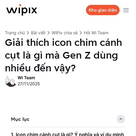
Sản phẩm
Kho giao diện
Kho giao diện
WiPix Website
Trang chủ
Bài viết
WiPix chia sẻ
Hỏi Wi Team
Bảng giá
WiPix Landing page
Giải thích icon chim cánh
Dự án
WiPix Survey
cụt là gì mà Gen Z dùng
Hỏi Wi Team
WiPix Bio link
nhiều đến vậy?
Liên hệ
Wi Team
27/11/2025
Mục lục
1. Icon chim cánh cụt là gì? Ý nghĩa và ví dụ minh