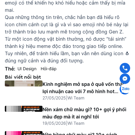
emoji có thể khiến họ khó hiểu hoặc cảm thấy bị mỉa
mai.
Qua những thông tin trên, chắc hẳn bạn đã hiểu rõ
icon chim cánh cụt là gì và vì sao emoji nhỏ bé này lại
trở thành trào lưu mạnh mẽ trong cộng đồng Gen Z.
Từ một icon động vật bình thường, nó được “tái sinh”
thành ký hiệu meme độc đáo trong giao tiếp online.
Tuy nhiên, để tránh hiểu lầm, bạn vẫn nên dùng icon 🐧
đúng ngữ cảnh và đúng đối tượng.
Thẻ:
UI Design
Hỏi-đáp
Bài viết nổi bật
Kinh nghiệm mở spa ở quê vốn thấp
lợi nhuận cao với 7 mô hình hot
27/05/2025
|
Wi Team
2025
Nền xám chữ màu gì? 10+ gợi ý phối
màu đẹp mà ít ai nghĩ tới
19/05/2026
|
Wi Team
Nền hồng chữ màu gì? 10+ cách