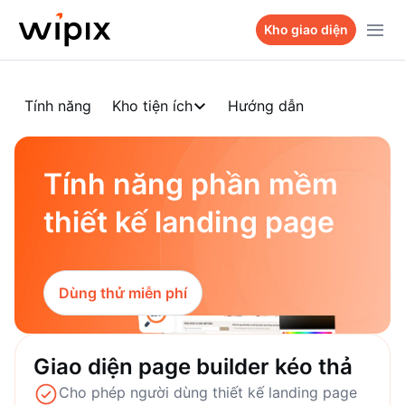
Sản phẩm
Kho giao diện
Kho giao diện
WiPix Website
Tính năng
Kho tiện ích
Hướng dẫn
Bảng giá
WiPix Landing page
Dự án
WiPix Survey
Tính năng phần mềm
Hỏi Wi Team
WiPix Bio link
thiết kế landing page
Liên hệ
Dùng thử miễn phí
Giao diện page builder kéo thả
Cho phép người dùng thiết kế landing page