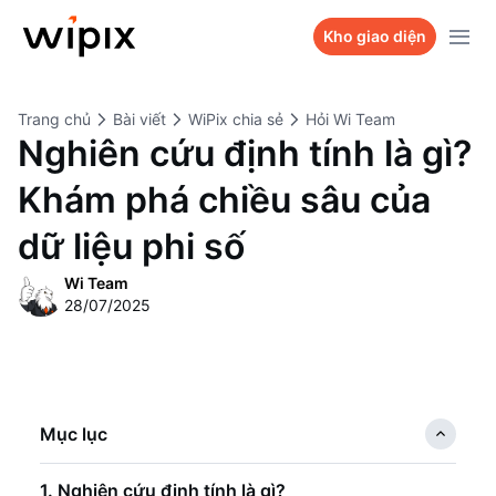
Sản phẩm
Kho giao diện
Kho giao diện
WiPix Website
Trang chủ
Bài viết
WiPix chia sẻ
Hỏi Wi Team
Bảng giá
WiPix Landing page
Nghiên cứu định tính là gì?
Dự án
WiPix Survey
Khám phá chiều sâu của
Hỏi Wi Team
WiPix Bio link
dữ liệu phi số
Liên hệ
Wi Team
28/07/2025
Mục lục
1. Nghiên cứu định tính là gì?