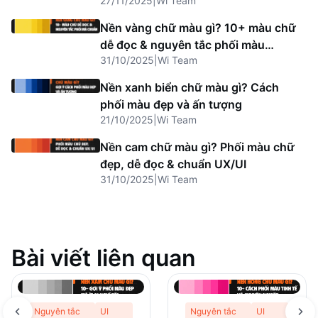
27/11/2025
|
Wi Team
Nền vàng chữ màu gì? 10+ màu chữ
dễ đọc & nguyên tắc phối màu
31/10/2025
|
Wi Team
chuẩn
Nền xanh biển chữ màu gì? Cách
phối màu đẹp và ấn tượng
21/10/2025
|
Wi Team
Nền cam chữ màu gì? Phối màu chữ
đẹp, dễ đọc & chuẩn UX/UI
31/10/2025
|
Wi Team
Bài viết liên quan
Nguyên tắc
UI
Nguyên tắc
UI