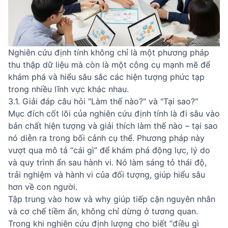
Nghiên cứu định tính không chỉ là một phương pháp
thu thập dữ liệu mà còn là một công cụ mạnh mẽ để
khám phá và hiểu sâu sắc các hiện tượng phức tạp
trong nhiều lĩnh vực khác nhau.
3.1. Giải đáp câu hỏi "Làm thế nào?" và "Tại sao?"
Mục đích cốt lõi của nghiên cứu định tính là đi sâu vào
bản chất hiện tượng và giải thích làm thế nào – tại sao
nó diễn ra trong bối cảnh cụ thể. Phương pháp này
vượt qua mô tả “cái gì” để khám phá động lực, lý do
và quy trình ẩn sau hành vi. Nó làm sáng tỏ thái độ,
trải nghiệm và hành vi của đối tượng, giúp hiểu sâu
hơn về con người.
Tập trung vào how và why giúp tiếp cận nguyên nhân
và cơ chế tiềm ẩn, không chỉ dừng ở tương quan.
Trong khi nghiên cứu định lượng cho biết “điều gì