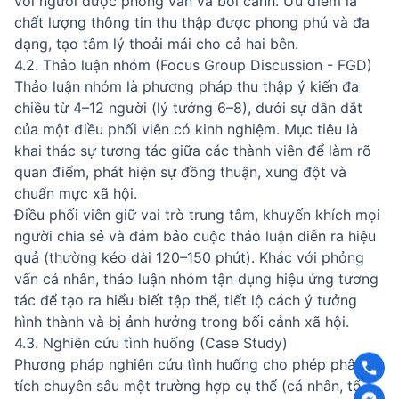
với người được phỏng vấn và bối cảnh. Ưu điểm là
chất lượng thông tin thu thập được phong phú và đa
dạng, tạo tâm lý thoải mái cho cả hai bên.
4.2. Thảo luận nhóm (Focus Group Discussion - FGD)
Thảo luận nhóm là phương pháp thu thập ý kiến đa
chiều từ 4–12 người (lý tưởng 6–8), dưới sự dẫn dắt
của một điều phối viên có kinh nghiệm. Mục tiêu là
khai thác sự tương tác giữa các thành viên để làm rõ
quan điểm, phát hiện sự đồng thuận, xung đột và
chuẩn mực xã hội.
Điều phối viên giữ vai trò trung tâm, khuyến khích mọi
người chia sẻ và đảm bảo cuộc thảo luận diễn ra hiệu
quả (thường kéo dài 120–150 phút). Khác với phỏng
vấn cá nhân, thảo luận nhóm tận dụng hiệu ứng tương
tác để tạo ra hiểu biết tập thể, tiết lộ cách ý tưởng
hình thành và bị ảnh hưởng trong bối cảnh xã hội.
4.3. Nghiên cứu tình huống (Case Study)
Phương pháp nghiên cứu tình huống cho phép phân
tích chuyên sâu một trường hợp cụ thể (cá nhân, tổ