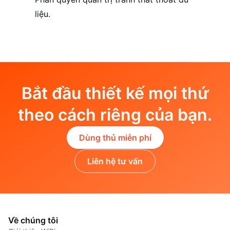
liệu.
Bắt đầu thiết kế mọi thứ
theo cách riêng của bạn.
Dùng thủ miễn phí
Liên hệ tư vấn
Về chúng tôi