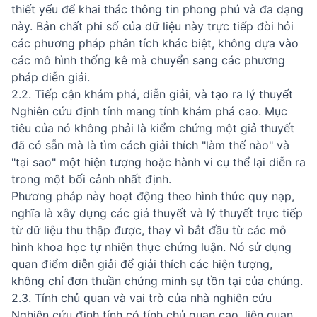
thiết yếu để khai thác thông tin phong phú và đa dạng
này. Bản chất phi số của dữ liệu này trực tiếp đòi hỏi
các phương pháp phân tích khác biệt, không dựa vào
các mô hình thống kê mà chuyển sang các phương
pháp diễn giải.
2.2. Tiếp cận khám phá, diễn giải, và tạo ra lý thuyết
Nghiên cứu định tính mang tính khám phá cao. Mục
tiêu của nó không phải là kiểm chứng một giả thuyết
đã có sẵn mà là tìm cách giải thích "làm thế nào" và
"tại sao" một hiện tượng hoặc hành vi cụ thể lại diễn ra
trong một bối cảnh nhất định.
Phương pháp này hoạt động theo hình thức quy nạp,
nghĩa là xây dựng các giả thuyết và lý thuyết trực tiếp
từ dữ liệu thu thập được, thay vì bắt đầu từ các mô
hình khoa học tự nhiên thực chứng luận. Nó sử dụng
quan điểm diễn giải để giải thích các hiện tượng,
không chỉ đơn thuần chứng minh sự tồn tại của chúng.
2.3. Tính chủ quan và vai trò của nhà nghiên cứu
Nghiên cứu định tính có tính chủ quan cao, liên quan