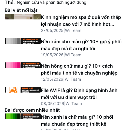
Thẻ:
Nghiên cứu và phân tích người dùng
Bài viết nổi bật
Kinh nghiệm mở spa ở quê vốn thấp
lợi nhuận cao với 7 mô hình hot
27/05/2025
|
Wi Team
2025
Nền xám chữ màu gì? 10+ gợi ý phối
màu đẹp mà ít ai nghĩ tới
19/05/2026
|
Wi Team
Nền hồng chữ màu gì? 10+ cách
phối màu tinh tế và chuyên nghiệp
12/05/2026
|
Wi Team
File AVIF là gì? Định dạng hình ảnh
mới với ưu điểm vượt trội
08/05/2026
|
Wi Team
Bài được xem nhiều nhất
Nền xanh lá chữ màu gì? 10 phối
màu chuẩn đẹp trong thiết kế