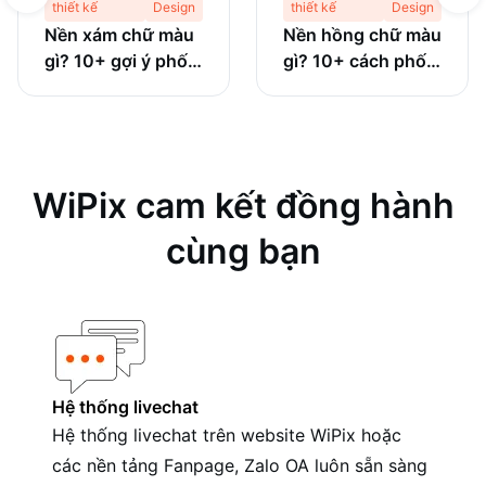
thiết kế
Design
thiết kế
Design
Nền xám chữ màu
Nền hồng chữ màu
gì? 10+ gợi ý phối
gì? 10+ cách phối
màu đẹp mà ít ai
màu tinh tế và
nghĩ tới
chuyên nghiệp
WiPix cam kết đồng hành
cùng bạn
Hệ thống livechat
Hệ thống livechat trên website WiPix hoặc
các nền tảng Fanpage, Zalo OA luôn sẵn sàng