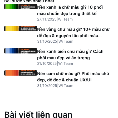
Bài được xem nhiều nhất
Nền xanh lá chữ màu gì? 10 phối
màu chuẩn đẹp trong thiết kế
27/11/2025
|
Wi Team
Nền vàng chữ màu gì? 10+ màu chữ
dễ đọc & nguyên tắc phối màu
31/10/2025
|
Wi Team
chuẩn
Nền xanh biển chữ màu gì? Cách
phối màu đẹp và ấn tượng
21/10/2025
|
Wi Team
Nền cam chữ màu gì? Phối màu chữ
đẹp, dễ đọc & chuẩn UX/UI
31/10/2025
|
Wi Team
Bài viết liên quan