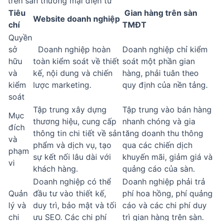
trên sàn thương mại điện tử
Tiêu
Gian hàng trên sàn
Website doanh nghiệp
chí
TMĐT
Quyền
sở
Doanh nghiệp hoàn
Doanh nghiệp chỉ kiểm
hữu
toàn kiểm soát về thiết
soát một phần gian
và
kế, nội dung và chiến
hàng, phải tuân theo
kiểm
lược marketing.
quy định của nền tảng.
soát
Tập trung xây dựng
Tập trung vào bán hàng
Mục
thương hiệu, cung cấp
nhanh chóng và gia
đích
thông tin chi tiết về sản
tăng doanh thu thông
và
phẩm và dịch vụ, tạo
qua các chiến dịch
phạm
sự kết nối lâu dài với
khuyến mãi, giảm giá và
vi
khách hàng.
quảng cáo của sàn.
Doanh nghiệp có thể
Doanh nghiệp phải trả
Quản
đầu tư vào thiết kế,
phí hoa hồng, phí quảng
lý và
duy trì, bảo mật và tối
cáo và các chi phí duy
chi
ưu SEO. Các chi phí
trì gian hàng trên sàn.