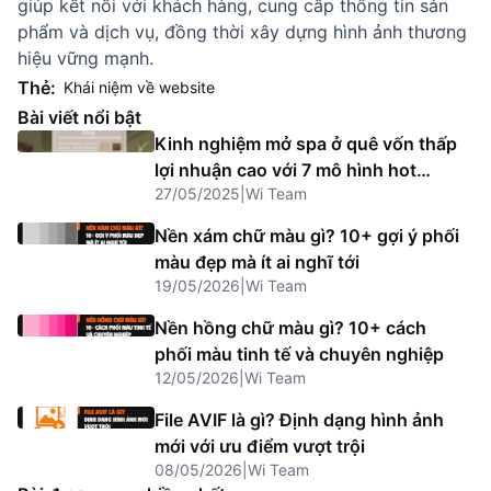
giúp kết nối với khách hàng, cung cấp thông tin sản
phẩm và dịch vụ, đồng thời xây dựng hình ảnh thương
hiệu vững mạnh.
Thẻ:
Khái niệm về website
Bài viết nổi bật
Kinh nghiệm mở spa ở quê vốn thấp
lợi nhuận cao với 7 mô hình hot
27/05/2025
|
Wi Team
2025
Nền xám chữ màu gì? 10+ gợi ý phối
màu đẹp mà ít ai nghĩ tới
19/05/2026
|
Wi Team
Nền hồng chữ màu gì? 10+ cách
phối màu tinh tế và chuyên nghiệp
12/05/2026
|
Wi Team
File AVIF là gì? Định dạng hình ảnh
mới với ưu điểm vượt trội
08/05/2026
|
Wi Team