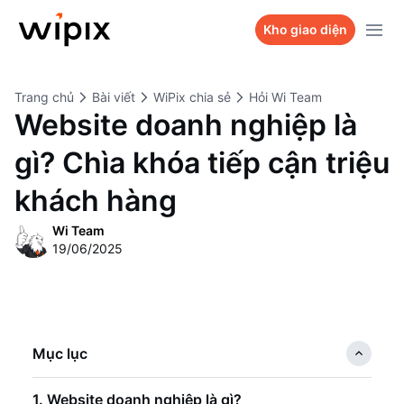
Sản phẩm
Kho giao diện
Kho giao diện
WiPix Website
Trang chủ
Bài viết
WiPix chia sẻ
Hỏi Wi Team
Bảng giá
WiPix Landing page
Website doanh nghiệp là
Dự án
WiPix Survey
gì? Chìa khóa tiếp cận triệu
Hỏi Wi Team
WiPix Bio link
khách hàng
Liên hệ
Wi Team
19/06/2025
Mục lục
1. Website doanh nghiệp là gì?