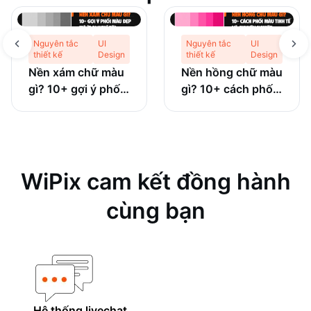
Nguyên tắc
UI
Nguyên tắc
UI
thiết kế
Design
thiết kế
Design
Nền xám chữ màu
Nền hồng chữ màu
gì? 10+ gợi ý phối
gì? 10+ cách phối
màu đẹp mà ít ai
màu tinh tế và
nghĩ tới
chuyên nghiệp
WiPix cam kết đồng hành
cùng bạn
Hệ thống livechat