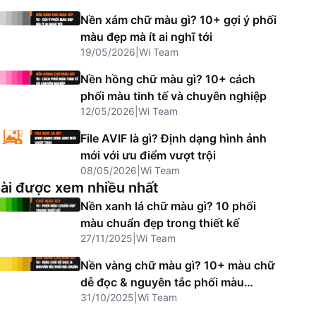
Nền xám chữ màu gì? 10+ gợi ý phối
màu đẹp mà ít ai nghĩ tới
19/05/2026
|
Wi Team
Nền hồng chữ màu gì? 10+ cách
phối màu tinh tế và chuyên nghiệp
12/05/2026
|
Wi Team
File AVIF là gì? Định dạng hình ảnh
mới với ưu điểm vượt trội
08/05/2026
|
Wi Team
ài được xem nhiều nhất
Nền xanh lá chữ màu gì? 10 phối
màu chuẩn đẹp trong thiết kế
27/11/2025
|
Wi Team
Nền vàng chữ màu gì? 10+ màu chữ
dễ đọc & nguyên tắc phối màu
31/10/2025
|
Wi Team
chuẩn