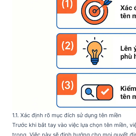
1.1. Xác định rõ mục đích sử dụng tên miền
Trước khi bắt tay vào việc lựa chọn tên miền, v
trọng. Việc này sẽ định hướng cho mọi quyết địn