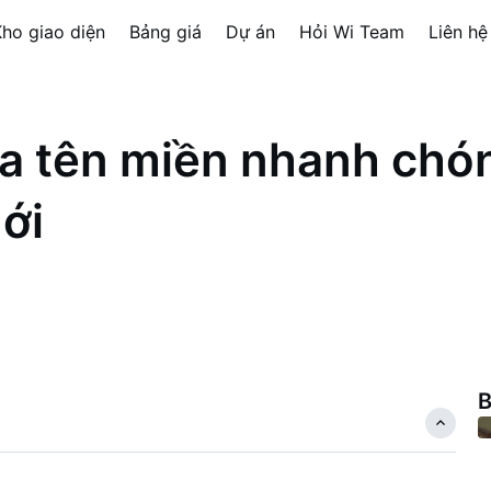
ho giao diện
Bảng giá
Dự án
Hỏi Wi Team
Liên hệ
 tên miền nhanh chó
ới
B
n