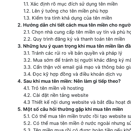
1.1. Xác định rõ mục đích sử dụng tên miền
1.2. Lên ý tưởng cho tên miền phù hợp
1.3. Kiểm tra tính khả dụng của tên miền
2. Hướng dẫn chi tiết cách mua tên miền cho ngườ
2.1. Chọn nhà cung cấp tên miền uy tín và phù h
2.2. Quy trình đăng ký và thanh toán tên miền
3. Những lưu ý quan trọng khi mua tên miền lần đ
3.1. Tránh các rủi ro về bản quyền và pháp lý
3.2. Mua sớm để tránh bị người khác đăng ký m
3.3. Cẩn thận với email giả mạo và thông báo gi
3.4. Đọc kỹ hợp đồng và điều khoản dịch vụ
4. Sau khi mua tên miền: Nên làm gì tiếp theo?
4.1. Trỏ tên miền về hosting
4.2. Cài đặt nền tảng website
4.3 Thiết kế nội dung website và bắt đầu hoạt 
5. Một số câu hỏi thường gặp khi mua tên miền
5.1. Có thể mua tên miền trước rồi tạo website 
5.2. Có thể mua tên miền ở nước ngoài nhưng s
5.3. Tên miền mua rồi có được hoàn tiền nếu k