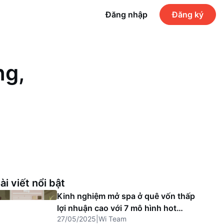
Đăng nhập
Đăng ký
ng,
ài viết nổi bật
Kinh nghiệm mở spa ở quê vốn thấp
lợi nhuận cao với 7 mô hình hot
27/05/2025
|
Wi Team
2025