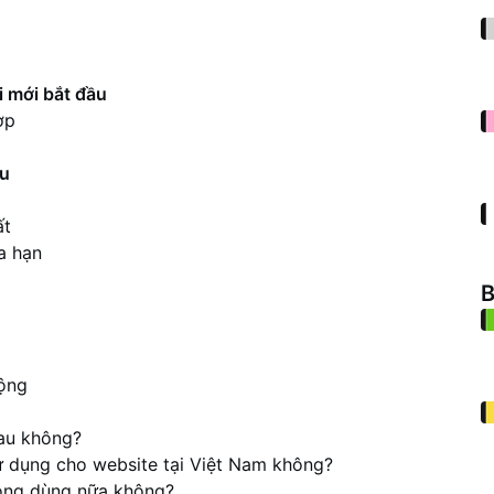
i mới bắt đầu
ợp
ầu
ất
a hạn
B
động
sau không?
ử dụng cho website tại Việt Nam không?
hông dùng nữa không?