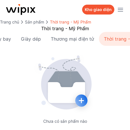
Sản phẩm
Kho giao diện
Trang chủ
Kho giao diện
Sản phẩm
Thời trang - Mỹ Phẩm
WiPix Website
Thời trang - Mỹ Phẩm
Bảng giá
WiPix Landing page
y bay
Giày dép
Thương mại điện tử
Thời trang
Dự án
WiPix Survey
Hỏi Wi Team
WiPix Bio link
Liên hệ
Chưa có sản phẩm nào