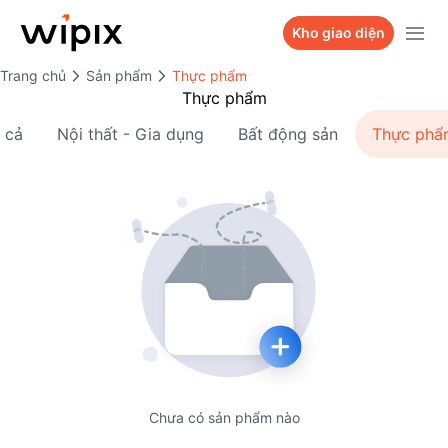
Sản phẩm
Kho giao diện
Trang chủ
Kho giao diện
Sản phẩm
Thực phẩm
WiPix Website
Thực phẩm
Bảng giá
WiPix Landing page
 cả
Nội thất - Gia dụng
Bất động sản
Thực phẩ
Dự án
WiPix Survey
Hỏi Wi Team
WiPix Bio link
Liên hệ
Chưa có sản phẩm nào